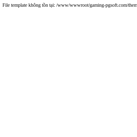
File template không tồn tại: /www/wwwroot/gaming-pgsoft.com/th