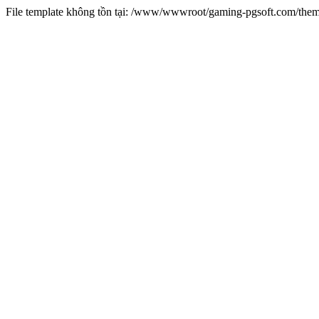
File template không tồn tại: /www/wwwroot/gaming-pgsoft.com/th