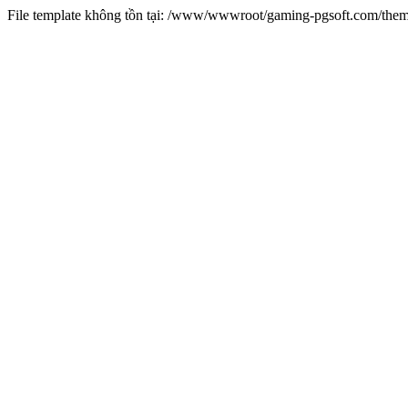
File template không tồn tại: /www/wwwroot/gaming-pgsoft.com/th