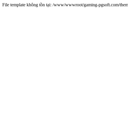
File template không tồn tại: /www/wwwroot/gaming-pgsoft.com/th